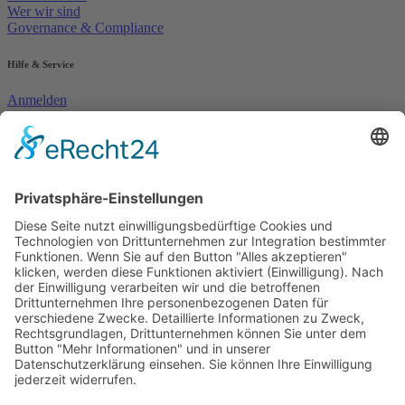
Wer wir sind
Governance & Compliance
Hilfe & Service
Anmelden
Mitglied werden
Kontakt
Inhaltsverzeichnis
Bedienhilfen
Suche
Links
AWO Jobportal
AWO Ehrenamt Portal
AWO Schulgesundheitsfachkräfte
AWO Bundesverband
AWO International
AWO Pflegeberatung
AWO Junge Plattform
AWO Kulturhaus Babelsberg
Arbeit mit Behinderung
AWO Büro Kindermut