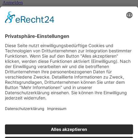
Anmelden
Mitglied werden
Kontakt
Inhaltsverzeichnis
Bedienhilfen
Suche
Links
AWO Jobportal
AWO Ehrenamt Portal
AWO Schulgesundheitsfachkräfte
AWO Bundesverband
AWO International
AWO Pflegeberatung
AWO Junge Plattform
AWO Kulturhaus Babelsberg
Arbeit mit Behinderung
AWO Büro Kindermut
Kulturland Brandenburg
AWO Selbsthilfe
AWO eLearning
Kultur für JEDEN
AWO 1plus9