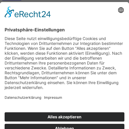
Mitglied werden
Kontakt
Inhaltsverzeichnis
Bedienhilfen
Suche
Links
AWO Jobportal
AWO Ehrenamt Portal
AWO Schulgesundheitsfachkräfte
AWO Bundesverband
AWO International
AWO Pflegeberatung
AWO Junge Plattform
AWO Kulturhaus Babelsberg
Arbeit mit Behinderung
AWO Büro Kindermut
Kulturland Brandenburg
AWO Selbsthilfe
AWO eLearning
Kultur für JEDEN
AWO 1plus9
Dachverband Freie Suchtselbsthilfe