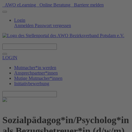
AWO eLearning
Online Beratung
Barriere melden
Login
Anmelden
Passwort vergessen
Spenden
LOGIN
Mutmacher*in werden
Ansprechpartner*innen
Mutige Mutmacher*innen
Initiativbewerbung
Sozialpädagog*in/Psycholog*in
als Bezugsbetreuer*in (d/w/m)