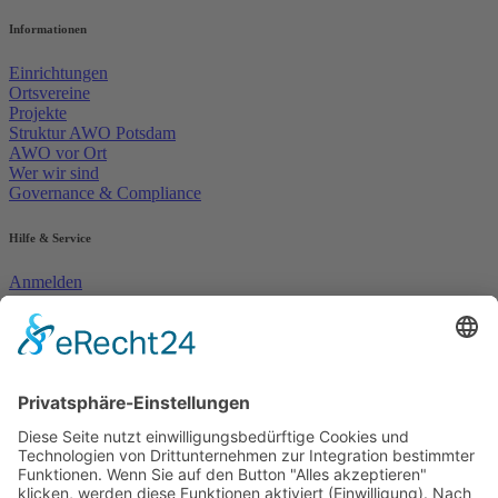
Informationen
Einrichtungen
Ortsvereine
Projekte
Struktur AWO Potsdam
AWO vor Ort
Wer wir sind
Governance & Compliance
Hilfe & Service
Anmelden
Mitglied werden
Kontakt
Inhaltsverzeichnis
Bedienhilfen
Suche
Links
AWO Jobportal
AWO Ehrenamt Portal