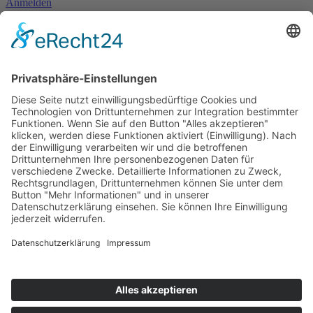
Anmelden
Mitglied werden
Kontakt
Inhaltsverzeichnis
Bedienhilfen
Suche
Links
AWO Jobportal
AWO Ehrenamt Portal
AWO Schulgesundheitsfachkräfte
AWO Bundesverband
AWO International
AWO Pflegeberatung
AWO Junge Plattform
AWO Kulturhaus Babelsberg
Arbeit mit Behinderung
AWO Büro Kindermut
Kulturland Brandenburg
AWO Selbsthilfe
AWO eLearning
Kultur für JEDEN
AWO 1plus9
Dachverband Freie Suchtselbsthilfe